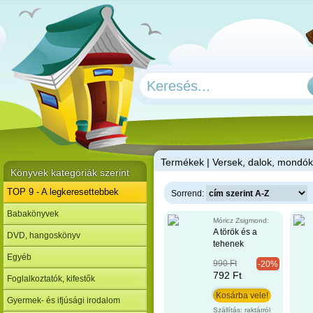
T
ermékek | Versek, dalok, mondó
Könyvek kategóriák szerint
TOP 9 - A legkeresettebbek
Sorrend:
Babakönyvek
Móricz Zsigmond:
A török és a
DVD, hangoskönyv
tehenek
Egyéb
990 Ft
-20%
792 Ft
Foglalkoztatók, kifestők
Gyermek- és ifjúsági irodalom
Szállítás: raktárról