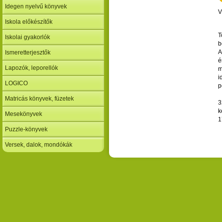
Idegen nyelvű könyvek
V
Iskola előkészítők
T
Iskolai gyakorlók
b
A
Ismeretterjesztők
é
Lapozók, leporellók
m
i
LOGICO
p
Matricás könyvek, füzetek
3
k
Mesekönyvek
1
Puzzle-könyvek
Versek, dalok, mondókák