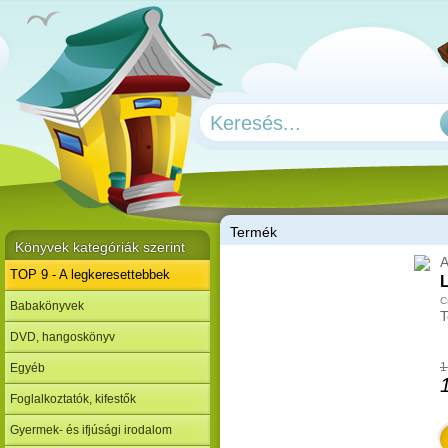
T
ermék
Könyvek kategóriák szerint
A
TOP 9 - A legkeresettebbek
L
C
Babakönyvek
T
DVD, hangoskönyv
1
Egyéb
Foglalkoztatók, kifestők
Gyermek- és ifjúsági irodalom