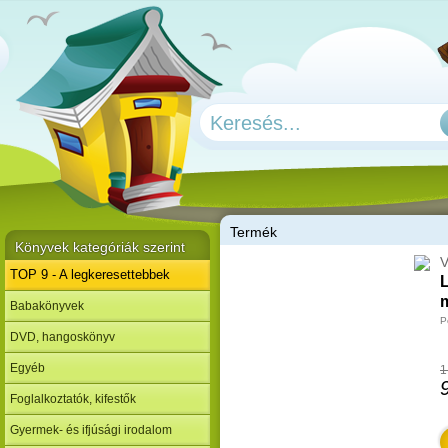
T
ermék
Könyvek kategóriák szerint
V
TOP 9 - A legkeresettebbek
L
m
Babakönyvek
P
DVD, hangoskönyv
Egyéb
1
Foglalkoztatók, kifestők
Gyermek- és ifjúsági irodalom