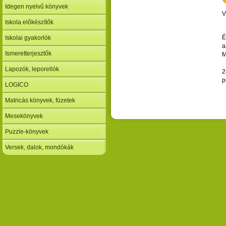
Idegen nyelvű könyvek
V
Iskola előkészítők
É
Iskolai gyakorlók
a
Ismeretterjesztők
M
Lapozók, leporellók
2
p
LOGICO
Matricás könyvek, füzetek
Mesekönyvek
Puzzle-könyvek
Versek, dalok, mondókák