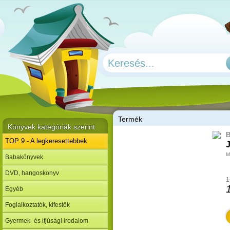
T
ermék
Könyvek kategóriák szerint
B
TOP 9 - A legkeresettebbek
J
M
Babakönyvek
DVD, hangoskönyv
1
Egyéb
Foglalkoztatók, kifestők
Gyermek- és ifjúsági irodalom