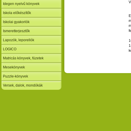
V
Idegen nyelvű könyvek
Iskola előkészítők
E
m
Iskolai gyakorlók
m
f
Ismeretterjesztők
Lapozók, leporellók
1
1
LOGICO
k
Matricás könyvek, füzetek
Mesekönyvek
Puzzle-könyvek
Versek, dalok, mondókák